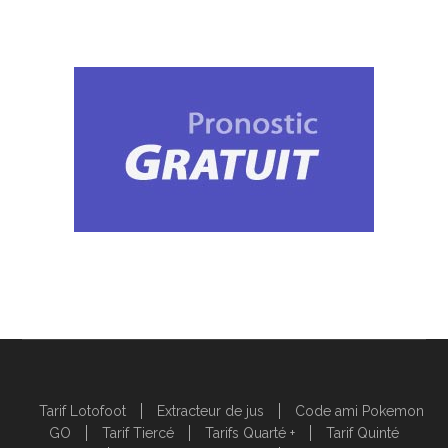
Tarif Lotofoot
Extracteur de jus
Code ami Pokemon
GO
Tarif Tiercé
Tarifs Quarté +
Tarif Quinté