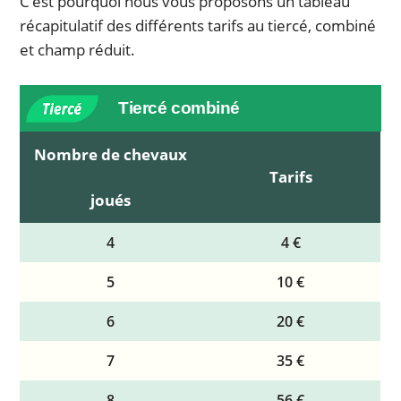
C’est pourquoi nous vous proposons un tableau
récapitulatif des différents tarifs au tiercé, combiné
et champ réduit.
Tiercé combiné
Nombre de chevaux
Tarifs
joués
4
4 €
5
10 €
6
20 €
7
35 €
8
56 €