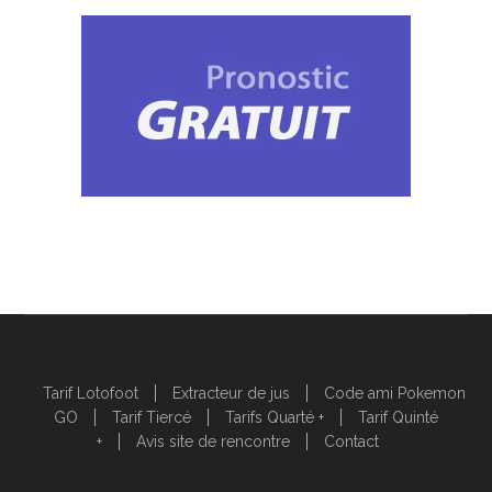
Tarif Lotofoot
Extracteur de jus
Code ami Pokemon
GO
Tarif Tiercé
Tarifs Quarté +
Tarif Quinté
+
Avis site de rencontre
Contact